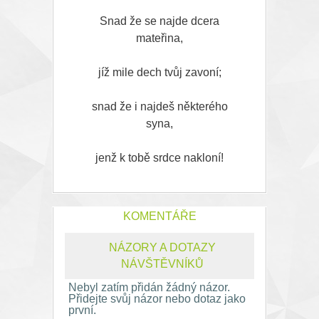
Snad že se najde dcera
mateřina,
jíž mile dech tvůj zavoní;
snad že i najdeš některého
syna,
jenž k tobě srdce nakloní!
KOMENTÁŘE
NÁZORY A DOTAZY
NÁVŠTĚVNÍKŮ
Nebyl zatím přidán žádný názor.
Přidejte svůj názor nebo dotaz jako
první.