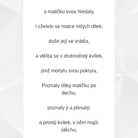
a matičku svou hledaly.
I zželelo se matce milých dítek;
duše její se vrátila,
a vtělila se v drobnolistý kvítek,
jímž mohylu svou pokryla.
Poznaly dítky matičku po
dechu,
poznaly ji a plesaly;
a prostý kvítek, v něm majíc
útěchu,