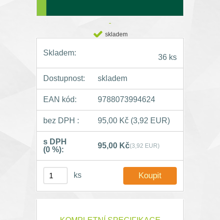
skladem
Skladem:
36 ks
Dostupnost:
skladem
EAN kód:
9788073994624
bez DPH :
95,00 Kč
(3,92 EUR)
s DPH
95,00 Kč
(3,92 EUR)
(0 %):
ks