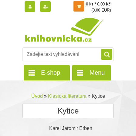
0 ks / 0,00 Kč
(0,00 EUR)
E-shop
Menu
Úvod
»
Klasická literatura
»
Kytice
Kytice
Karel Jaromír Erben