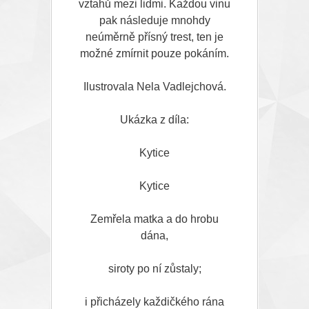
vztahů mezi lidmi. Každou vinu
pak následuje mnohdy
neúměrně přísný trest, ten je
možné zmírnit pouze pokáním.
Ilustrovala Nela Vadlejchová.
Ukázka z díla:
Kytice
Kytice
Zemřela matka a do hrobu
dána,
siroty po ní zůstaly;
i přicházely každičkého rána